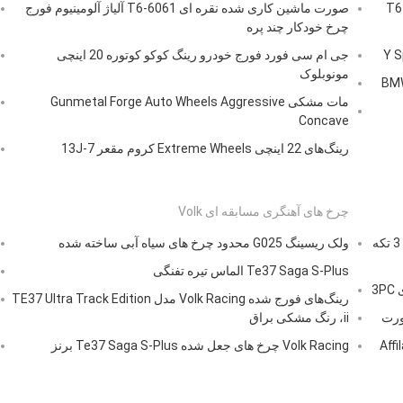
الماس نقره ای BBS Fi-R چرخ آلومینیومی فورج شده 6061-T6
صورت ماشین کاری شده نقره ای 6061-T6 آلیاژ آلومینیوم فورج
چرخ خودکار چند پره
جی ام سی فورد فورج خودرو رینگ کوکو کوتوره 20 اینچی
مونوبلوک
مات مشکی Gunmetal Forge Auto Wheels Aggressive
Concave
رینگ‌های 22 اینچی Extreme Wheels کروم مقعر 7-13J
چرخ های آهنگری مسابقه ای Volk
چرخ فورجی 20 اینچی فورجیاتو ناواجا دیپ دیش کروم رینگ 3 تکه
ولک ریسینگ G025 محدود چرخ های سیاه آبی ساخته شده
Te37 Saga S-Plus الماس تیره تفنگی
رینگ‌های فورج شده Volk Racing مدل TE37 Ultra Track Edition
ii، رنگ مشکی براق
رس خورده با لبه کروم Affilato-
Volk Racing چرخ های جعل شده Te37 Saga S-Plus برنز