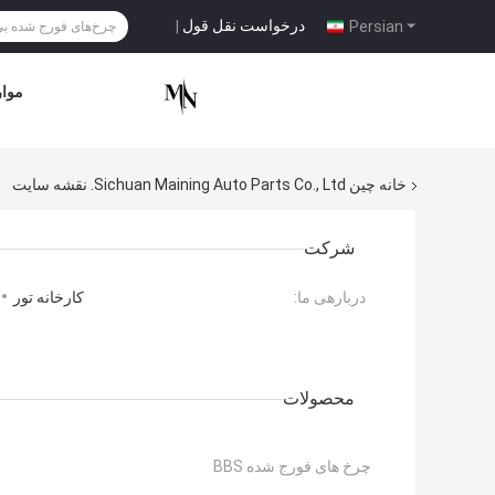
درخواست نقل قول
|
Persian
موار
خانه
چین Sichuan Maining Auto Parts Co., Ltd. نقشه سایت
شرکت
دربارهی ما:
کارخانه تور
محصولات
چرخ های فورج شده BBS