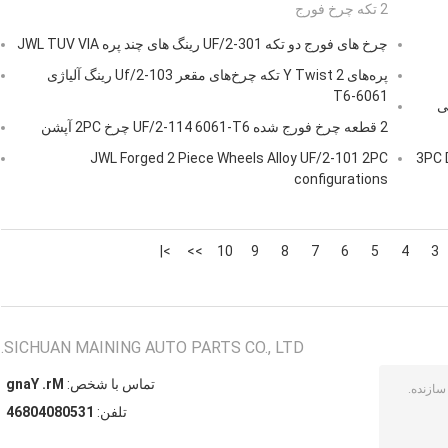
2 تکه چرخ فورج
چرخ های فورج دو تکه UF/2-301 رینگ های چند پره JWL TUV VIA
پره‌های Y Twist 2 تکه چرخ‌های مقعر Uf/2-103 رینگ آلیاژی
6061-T6
نچ طراحی
2 قطعه چرخ فورج شده UF/2-114 6061-T6 چرخ 2PC آپشن
3PC De
JWL Forged 2 Piece Wheels Alloy UF/2-101 2PC
configurations
>|
>>
10
9
8
7
6
5
4
3
SICHUAN MAINING AUTO PARTS CO., LTD.
تماس با شخص:
Mr. Yang
تلفن:
13508040864