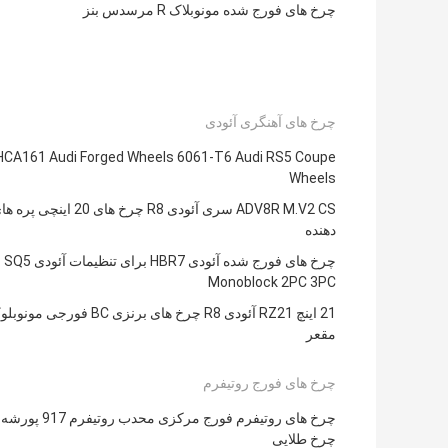
چرخ های فورج شده مونوبلاک R مرسدس بنز
چرخ های آهنگری آئودی
HCA161 Audi Forged Wheels 6061-T6 Audi RS5 Coupe
Wheels
ADV8R M.V2 CS سری آئودی R8 چرخ های 20
دهنده
چرخ های فورج شده آئودی HBR7 برای تنظیمات آئودی SQ5
Monoblock 2PC 3PC
21 اینچ RZ21 آئودی R8 چرخ های برنزی BC فورجی مو
مقعر
چرخ های فورج روتیفرم
چرخ طلایی