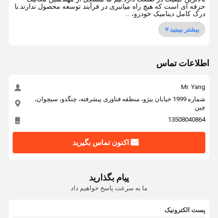
حرفه ای است که هیچ راه میانبری در فرآیند توسعه محصول ندارند.با
درک کامل دینامیک خودرو، ...
بیشتر ببینید
اطلاعات تماس
Mr. Yang
شماره 1999 خیابان ییژو، منطقه فناوری پیشرفته، چنگدو، سیچوان،
چین
13508040864
اکنون تماس بگیرید
پیام بگذارید
ما به سرعت پاسخ خواهیم داد
پست الکترونیک