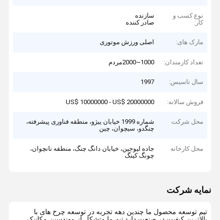
نوع کسب و
سازنده
کار:
صادر کننده
مارک های:
اصلی ورزش موتوری
تعداد کارمندان:
1000~2000مردم
سال تاسیس:
1997
فروش سالانه:
US$ 10000000 - US$ 20000000
محل شرکت
شماره 1999 خیابان ییژو، منطقه فناوری پیشرفته،
چنگدو، سیچوان، چین
محل کارخانه
جاده لیوجین، خیابان دانگ چنگ، منطقه نانچوان،
چونگ کینگ
نمایه شرکت
تیم توسعه محصول ما چندین دهه تجربه در توسعه چرخ های با
بالاترین کیفیت در صنعت دارد.تیم ما متشکل از مهندسین مکانیک