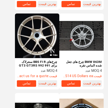
بهترین قیمت
تماس
بهترین قیمت
تماس
BMW 863M چرخ های جعل
چرخ‌های BBS FI R سنترلاک
شده الماس نقره
برای 991 992 GT3 GT3RS
4 عدد
MOQ:
4 عدد
MOQ:
قیمت:
Starting at $514 US Dollars ea
قیمت:
Contact us for a quote
بهترین قیمت
تماس
بهترین قیمت
تماس
صفحه اصلی
محصولات
درباره ما
تور کارخانه