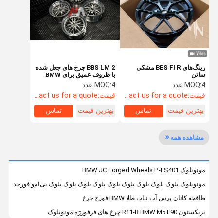
کنترل کیفیت
با ما تماس
اخبار
موارد
بگیرید
چرخ های خودکار فورج
رینگ‌های BBS FI R مشکی
BBS LM 2 چرخ های جعل شده
ساتن
با ظروف عمیق برای BMW
E92 F87 F80 F82
چرخ های فورج شده BBS
4 عدد
MOQ:
4 عدد
MOQ:
قیمت:
Contact us for a quote
قیمت:
Contact us for a quote
چرخ های آهنگری مسابقه ای Volk
بهترین قیمت
تماس
بهترین قیمت
تماس
چرخ های فورجی فورجیاتو
مشاهده همه
چرخ های فورج فوسن
چرخ های آهنگری سفارشی
مونوبلوک BMW JC Forged Wheels P-FS401
مونوبلوک بلوک بلوک بلوک بلوک بلوک بلوک بلوک بلوک بلوک بی‌ام‌و فورجد چرخ‌های پلات
چرخ های فورج بی ام و
طاقچه کانان برس آب نبات طلا BMW فورج چرخ
مرسدس بنز چرخ فورج
بریکستون R11-R BMW M5 F90 چرخ های فرفورژه مونوبلوک