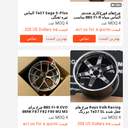
چرخ‌های فورج‌کاری شده‌ی
Te37 Saga S-Plus الماس
الماس سیاه BBS FI-R مناسب
تیره تفنگی
برای BMW F87 M2 E92 M3
4 عدد
MOQ:
4 عدد
MOQ:
F80 F82 M4
قیمت:
Contact us for a quote
قیمت:
Starting at $320 US Dollars ea
بهترین قیمت
تماس
بهترین قیمت
تماس
Rays Volk Racing چرخ های
BBS FI-R EVO چرخ برای
جعل شده Te37 SL دو رنگ
BMW F87 F82 F80 M2 M3
سیاه
M4 چرخ
4 عدد
MOQ:
4 عدد
MOQ:
قیمت:
Starting at $358 US Dollars ea
قیمت:
Contact us for a quote