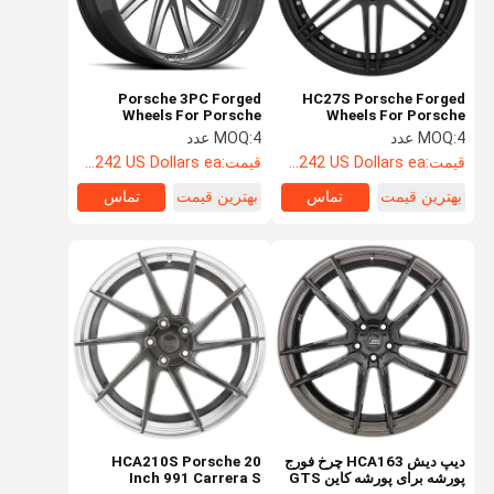
Porsche 3PC Forged
HC27S Porsche Forged
Wheels For Porsche
Wheels For Porsche
Panamera Entourage
Panamera BC Forged
4 عدد
MOQ:
4 عدد
MOQ:
امانی
قیمت:
Starting at $242 US Dollars ea
قیمت:
Starting at $242 US Dollars ea
بهترین قیمت
تماس
بهترین قیمت
تماس
صفحه اصلی
محصولات
درباره ما
تور کارخانه
دیپ دیش HCA163 چرخ فورج
HCA210S Porsche 20
پورشه برای پورشه کاین GTS
Inch 991 Carrera S