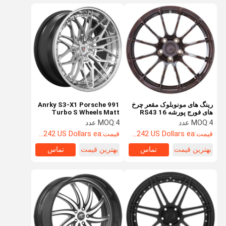
رینگ های مونوبلوک مقعر چرخ
Anrky S3-X1 Porsche 991
های فورج پورشه RS43 16
Turbo S Wheels Matt
اینچ 18 اینچ 20 اینچ
Black 3PC Options
4 عدد
MOQ:
4 عدد
MOQ:
قیمت:
Starting at $242 US Dollars ea
قیمت:
Starting at $242 US Dollars ea
بهترین قیمت
تماس
بهترین قیمت
تماس