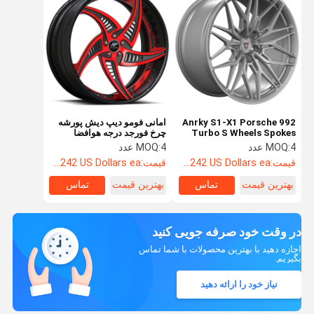
Anrky S1-X1 Porsche 992
امانی فومو دیپ دیش پورشه
Turbo S Wheels Spokes
چرخ فورجد درجه هوافضا
Staggered
4 عدد
MOQ:
4 عدد
MOQ:
قیمت:
Starting at $242 US Dollars ea
قیمت:
Starting at $242 US Dollars ea
بهترین قیمت
تماس
بهترین قیمت
تماس
در وقت خود صرفه جویی کنید
اجازه دهید با بهترین محصولات با شما تماس
بگیریم.
نیاز خود را ارائه دهید