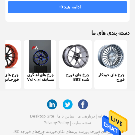
چرخ های فورج پورشه
ادامه هید
چرخ های آهنگری آئودی
چرخ های فورج لکسانی
دسته بندی های ما
چرخ های فورج روتیفرم
چرخ های فرفورژه فراری
چرخ های فورج مونوبلوک
چرخ های خودکار
چرخ های فورج
چرخ های آهنگری
چرخ های فو
فورج
شده BBS
مسابقه ای Volk
فورجیاتو
2 تکه چرخ فورج
چرخ های فورج 3 تکه
خانه
دربارهی ما
تماس با ما
Desktop Site
نقشه سایت
Privacy Policy
چین چرخ‌های فورجد پورشه پره‌های تکان‌خورده، چرخ‌های فورجد BC،