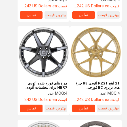
قیمت:
Starting at $242 US Dollars ea
قیمت:
Starting at $242 US Dollars ea
بهترین قیمت
تماس
بهترین قیمت
تماس
21 اینچ RZ21 آئودی R8 چرخ
چرخ های فورج شده آئودی
های برنزی BC فورجی
HBR7 برای تنظیمات آئودی
مونوبلوک مقعر
SQ5 Monoblock 2PC 3PC
4 عدد
MOQ:
4 عدد
MOQ:
قیمت:
Starting at $242 US Dollars ea
قیمت:
Starting at $242 US Dollars ea
بهترین قیمت
تماس
بهترین قیمت
تماس