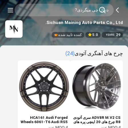
Sichuan Maining Auto Parts Co., Ltd.
29
5.0
کننده تایید شده
YEARS
چرخ های آهنگری آئودی
(24)
ADV8R M.V2 CS سری آئودی
HCA161 Audi Forged
R8 چرخ های 20 اینچی پره های
Wheels 6061-T6 Audi RS5
تکان دهنده
Coupe Wheels
4 عدد
MOQ:
4 عدد
MOQ: