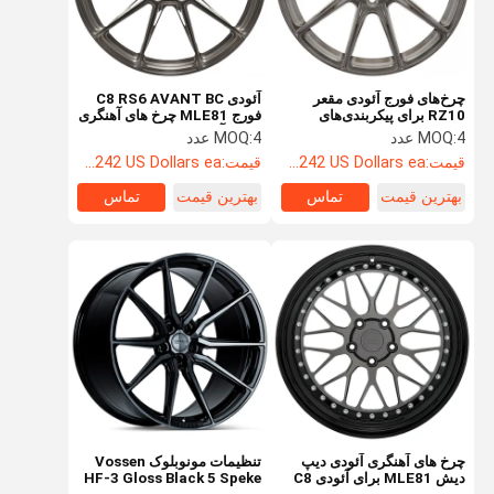
چرخ‌های فورج آئودی مقعر
آئودی C8 RS6 AVANT BC
RZ10 برای پیکربندی‌های
فورج MLE81 چرخ های آهنگری
مونوبلوک RS E-TRON GT
OEM آئودی
4 عدد
MOQ:
4 عدد
MOQ:
قیمت:
Starting at $242 US Dollars ea
قیمت:
Starting at $242 US Dollars ea
بهترین قیمت
تماس
بهترین قیمت
تماس
صفحه اصلی
محصولات
درباره ما
تور کارخانه
چرخ های آهنگری آئودی دیپ
تنظیمات مونوبلوک Vossen
دیش MLE81 برای آئودی C8
HF-3 Gloss Black 5 Speke