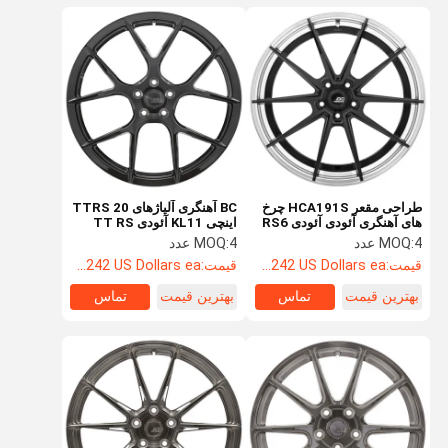
طراحی مقعر HCA191S چرخ
BC آهنگری آلیاژهای TTRS 20
های آهنگری آئودی آئودی RS6
اینچی KL11 آئودی TT RS
چرخ های 22 اینچی
چرخ های OEM
4 عدد
MOQ:
4 عدد
MOQ:
قیمت:
Starting at $242 US Dollars ea
قیمت:
Starting at $242 US Dollars ea
بهترین قیمت
تماس
بهترین قیمت
تماس