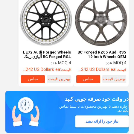
LE72 Audi Forged Wheels
BC Forged RZ05 Audi RS5
19 Inch Wheels OEM
BC Forged RS4 آلیاژی رینگ
Monoblock
16-26 اینچی
4 عدد
MOQ:
4 عدد
MOQ:
Configurations
قیمت:
Starting at $242 US Dollars ea
قیمت:
Starting at $242 US Dollars ea
بهترین قیمت
تماس
بهترین قیمت
تماس
در وقت خود صرفه جویی کنید
اجازه دهید با بهترین محصولات با شما تماس
بگیریم.
نیاز خود را ارائه دهید