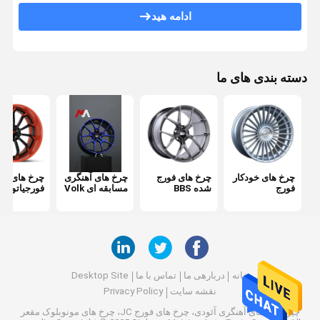
چرخ های فورج پورشه
ادامه هید
چرخ های آهنگری آئودی
چرخ های فورج لکسانی
دسته بندی های ما
چرخ های فورج روتیفرم
چرخ های فرفورژه فراری
چرخ های فورج مونوبلوک
چرخ های خودکار
چرخ های فورج
چرخ های آهنگری
چرخ های فو
فورج
شده BBS
مسابقه ای Volk
فورجیاتو
2 تکه چرخ فورج
چرخ های فورج 3 تکه
خانه
دربارهی ما
تماس با ما
Desktop Site
نقشه سایت
Privacy Policy
چین چرخ های آهنگری آئودی، چرخ های فورج JC، چرخ های مونوبلوک مقعر