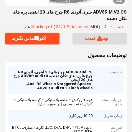
2
4
/
ADV8R M.V2 CS سری آئودی R8 چرخ های 20 اینچی پره های
تکان دهنده
قیمت：Starting at $242 US Dollars ea
MOQ：4 عدد
بهترین قیمت
اکنون تماس بگیرید
توضیحات محصول
برجسته
ADV8R audi r8 چرخ های 20 اینچی، آئودی R8
چرخ ها پره های تکان دهنده، ADV8R audi r8 چرخ
های 20 اینچی
,
,
Audi R8 Wheels Staggered Spokes
ADV8R audi r8 20 inch wheels
جزئیات بسته
فوم + روکش + حلقه پلاستیکی + کیسه پلاستیکی +
بندی
کارتن تخته + سینی (در صورت نیاز)
زمان تحویل
10-20 روز کاری
شرایط
L/C، D/A، D/P، T/T، Paypal، کارت اعتباری، BTC،
پرداخت
USDT، ETH