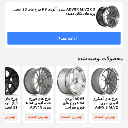
ADV8R M.V2 CS سری آئودی R8 چرخ های 20 اینچی
پره های تکان دهنده
ادامه هید
محصولات توصیه شده
چرخ های آهنگری
ADV5 آئودی
چرخ های فورج
چرخ های آه
آئودی سری
RS4 چرخ های
شده آئودی RS4
آلیاژ آلومینی
Adv5.2 M.V2
فورج طراحی
سری ADV15
21 اینچی
CS
مقعر
M.V2 Sl
061
آئودی Q7
بهترین قیمت
بهترین قیمت
بهترین قیمت
بهترین ق