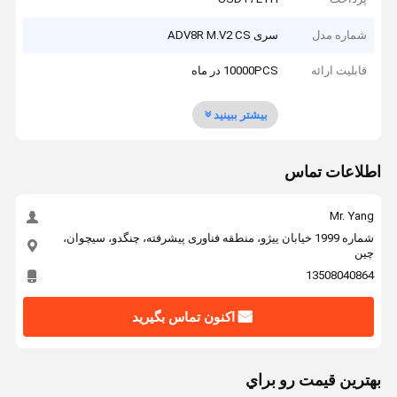
شماره مدل
سری ADV8R M.V2 CS
قابلیت ارائه
10000PCS در ماه
بیشتر ببینید
اطلاعات تماس
Mr. Yang
شماره 1999 خیابان ییژو، منطقه فناوری پیشرفته، چنگدو، سیچوان،
چین
13508040864
اکنون تماس بگیرید
بهترين قيمت رو براي