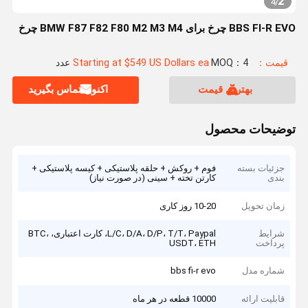
2
4
/
BBS FI-R EVO چرخ برای BMW F87 F82 F80 M2 M3 M4 چرخ
قیمت：Starting at $549 US Dollars ea
MOQ：4 عدد
بهترین قیمت
اکنون تماس بگیرید
توضیحات محصول
جزئیات بسته
فوم + روکش + حلقه پلاستیکی + کیسه پلاستیکی +
بندی
کارتن تخته + سینی (در صورت نیاز)
زمان تحویل
10-20 روز کاری
شرایط
L/C، D/A، D/P، T/T، Paypal، کارت اعتباری، BTC،
پرداخت
USDT، ETH
شماره مدل
bbs fi-r evo
قابلیت ارائه
10000 قطعه در هر ماه