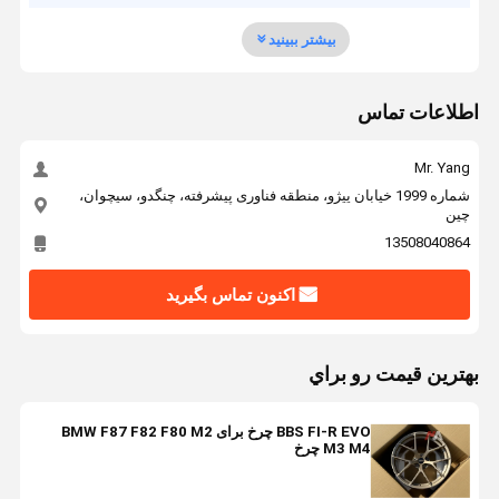
بیشتر ببینید
اطلاعات تماس
Mr. Yang
شماره 1999 خیابان ییژو، منطقه فناوری پیشرفته، چنگدو، سیچوان،
چین
13508040864
اکنون تماس بگیرید
بهترين قيمت رو براي
BBS FI-R EVO چرخ برای BMW F87 F82 F80 M2
M3 M4 چرخ