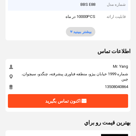
شماره مدل
BBS E88
قابلیت ارائه
10000PCS در ماه
بیشتر ببینید
اطلاعات تماس
Mr. Yang
شماره 1999 خیابان ییژو، منطقه فناوری پیشرفته، چنگدو، سیچوان،
چین
13508040864
اکنون تماس بگیرید
بهترين قيمت رو براي