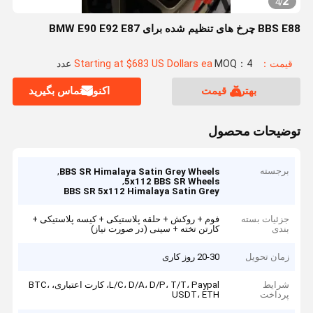
2
4
/
BBS E88 چرخ های تنظیم شده برای BMW E90 E92 E87
قیمت：Starting at $683 US Dollars ea
MOQ：4 عدد
بهترین قیمت
اکنون تماس بگیرید
توضیحات محصول
برجسته
,
BBS SR Himalaya Satin Grey Wheels
,
5x112 BBS SR Wheels
BBS SR 5x112 Himalaya Satin Grey
جزئیات بسته
فوم + روکش + حلقه پلاستیکی + کیسه پلاستیکی +
بندی
کارتن تخته + سینی (در صورت نیاز)
زمان تحویل
20-30 روز کاری
شرایط
L/C، D/A، D/P، T/T، Paypal، کارت اعتباری، BTC،
پرداخت
USDT، ETH