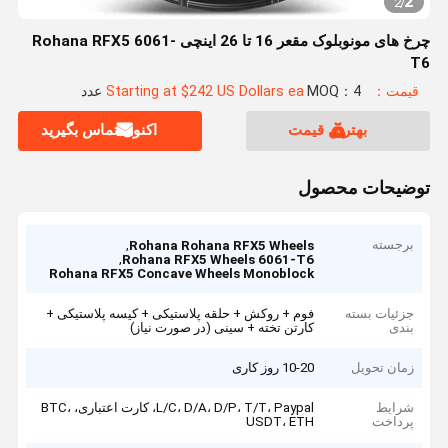
2
2
/
چرخ های مونوبلوک مقعر 16 تا 26 اینچی Rohana RFX5 6061-
T6
قیمت：Starting at $242 US Dollars ea
MOQ：4 عدد
بهترین قیمت
اکنون تماس بگیرید
توضیحات محصول
برجسته
,
Rohana Rohana RFX5 Wheels
,
Rohana RFX5 Wheels 6061-T6
Rohana RFX5 Concave Wheels Monoblock
جزئیات بسته
فوم + روکش + حلقه پلاستیکی + کیسه پلاستیکی +
بندی
کارتن تخته + سینی (در صورت نیاز)
زمان تحویل
10-20 روز کاری
شرایط
L/C، D/A، D/P، T/T، Paypal، کارت اعتباری، BTC،
پرداخت
USDT، ETH