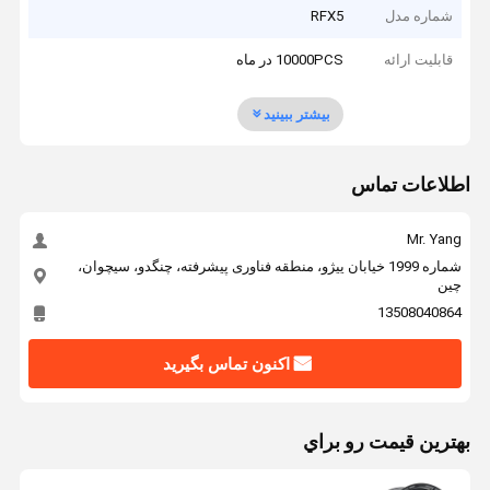
شماره مدل
RFX5
قابلیت ارائه
10000PCS در ماه
بیشتر ببینید
اطلاعات تماس
Mr. Yang
شماره 1999 خیابان ییژو، منطقه فناوری پیشرفته، چنگدو، سیچوان،
چین
13508040864
اکنون تماس بگیرید
بهترين قيمت رو براي