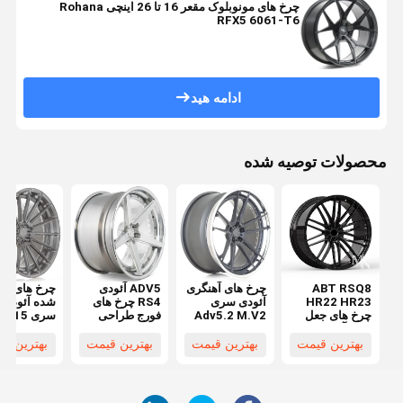
چرخ های مونوبلوک مقعر 16 تا 26 اینچی Rohana
RFX5 6061-T6
ادامه هید
محصولات توصیه شده
ABT RSQ8
چرخ های آهنگری
ADV5 آئودی
چرخ های فو
HR22 HR23
آئودی سری
RS4 چرخ های
چرخ های جعل
Adv5.2 M.V2
فورج طراحی
سری V15
شده آئودی
CS
مقعر
M.V2 Sl
بهترین قیمت
بهترین قیمت
بهترین قیمت
بهترین ق