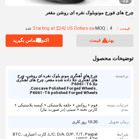
2
3
/
چرخ های فورج مونوبلوک نقره ای روشن مقعر
قیمت：Starting at $242 US Dollars ea
MOQ：4 عدد
بهترین قیمت
اکنون تماس بگیرید
توضیحات محصول
برجسته
چرخ های آهنگری مونو بلوک نقره ای روشن، چرخ
های آهنگری جلا داده شده مقعر، چرخ های آهنگری
جلا P6061-T6
,
,
Concave Polished Forged Wheels
P6061-T6 polished Forged Wheels
جزئیات بسته
فوم + روکش + حلقه پلاستیکی + کیسه پلاستیکی +
بندی
کارتن تخته + سینی (در صورت نیاز)
زمان تحویل
10-20 روز کاری
شرایط
L/C، D/A، D/P، T/T، Paypal، کارت اعتباری، BTC،
پرداخت
USDT، ETH