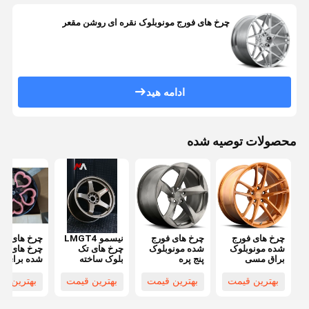
چرخ های فورج مونوبلوک نقره ای روشن مقعر
ادامه هید
محصولات توصیه شده
چرخ های فورج
چرخ های فورج
نيسمو LMGT4
چرخ های قل
شده مونوبلوک
شده مونوبلوک
چرخ های تک
چرخ های جع
براق مسی
پنج پره
بلوک ساخته
شده برای م
شده برای نیسان
کوپر
GTR R32 R33
بهترین قیمت
بهترین قیمت
بهترین قیمت
بهترین ق