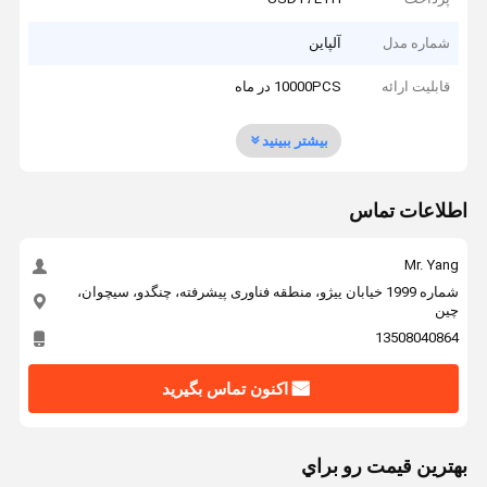
شماره مدل
آلپاین
قابلیت ارائه
10000PCS در ماه
بیشتر ببینید
اطلاعات تماس
Mr. Yang
شماره 1999 خیابان ییژو، منطقه فناوری پیشرفته، چنگدو، سیچوان،
چین
13508040864
اکنون تماس بگیرید
بهترين قيمت رو براي