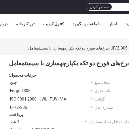
جستجو کردن
د
اخبار
با ما تماس بگیرید
کنترل کیفیت
تور کارخانه
دربار
مل
جزئیات محصول:
محل منبع:
چین
نام تجاری:
305 Forged
گواهی:
ISO 9001:2000 . JWL . TUV . VIA
شماره مدل:
UF/2-305
پرداخت:
ار حداقل تعداد سفارش:
4 عدد