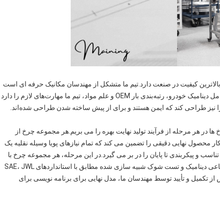
بالاترین کیفیت در صنعت دارد.تیم ما متشکل از مهندسان مکانیک حرفه ای است
که هیچ میانبری در فرآیند توسعه محصول نمی گذارند.با درک کامل دینامیک خودرو، رتبه‌بندی بار OEM و علم مواد، تیم ما مهارت‌های لازم را دارد
 را نیز طراحی کند که ایمن هستند و برای از پیش ساخته شدن طراحی شده‌اند.
ا در هر مرحله از فرآیند تولید نهایت بهره را می بریم.هر مجموعه چرخ از
 محصول نهایی دقیقی را تضمین می کند که تمام نیازهای پویا وسیله نقلیه یک
اسب و پیکربندی تا پایان را در بر می گیرد.در این مرحله، هر مجموعه چرخ با
در نظر گرفتن وزن محدود، خستگی پویا در پیچ ها، خستگی شعاعی دینامیک و تست شوک شبیه سازی شده مطابق با استانداردهای SAE، JWL
حدود (FEA) را انجام می دهد.پس از تکمیل و تأیید توسط مهندسان ما، مدل نهایی برای برنامه نویسی برای