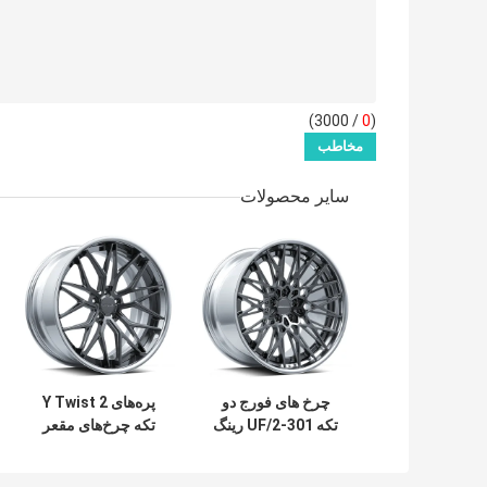
/ 3000)
0
(
سایر محصولات
چرخ های فورج دو
پره‌های Y Twist 2
تکه UF/2-301 رینگ
تکه چرخ‌های مقعر
های چند پره JWL
Uf/2-103 رینگ
TUV VIA
آلیاژی 6061-T6