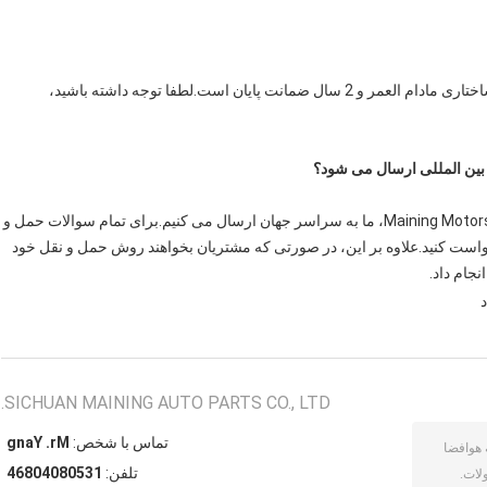
آره.هر مجموعه چرخ Maining Motorsports دارای ضمانت ساختاری مادام العمر و 2 سال ضمانت پایان است.لطفا توجه داشته باشید،
آره.چه مستقیماً از ما سفارش دهید یا از نمایندگی مجاز Maining Motorsports، ما به سراسر جهان ارسال می کنیم.برای تمام سوالات حمل و
خواست کنید.علاوه بر این، در صورتی که مشتریان بخواهند روش حمل و نقل خود
جام داد.
SICHUAN MAINING AUTO PARTS CO., LTD.
تماس با شخص:
Mr. Yang
تلفن:
13508040864