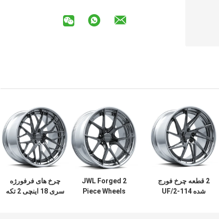
2 قطعه چرخ فورج
JWL Forged 2
چرخ های فرفورژه
شده UF/2-114
Piece Wheels
سری 18 اینچی 2 تکه
6061-T6 چرخ 2PC
Alloy UF/2-101
UF/2-128
آپشن
2PC
Ultimate Forged