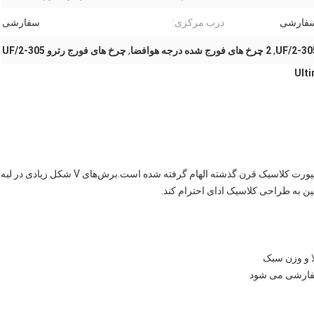
فارشی
درب مرکزی:
سفارشی
,
2 چرخ های فورج شده درجه هوافضا
,
چرخ های فورج رترو UF/2-305
Ult
طراحی UF/2-305 2 Piece Forged Wheels از خودروهای اسپورت کلاسیک قرن گذشته الهام گرفته شده است.برش‌های V شکل زیادی در لبه
ین به طراحی کلاسیک ادای احترام کند.
سفارشی می شود