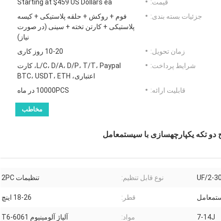
قیمت:
Starting at $459 US Dollars ea
جزئیات بسته بندی:
فوم + روکش + حلقه پلاستیکی + کیسه
پلاستیکی + کارتن تخته + سینی (در صورت
نیاز)
زمان تحویل:
10-20 روز کاری
شرایط پرداخت:
L/C، D/A، D/P، T/T، Paypal، کارت
اعتباری، BTC، USDT، ETH
قابلیت ارائه:
10000PCS در ماه
مخاطب
نوع قابل تنظیم:
تنظیمات 2PC
ستمعامل
قطر:
18-26 اینچ
7-14J
مواد:
آلیاژ آلومینیوم 6061-T6