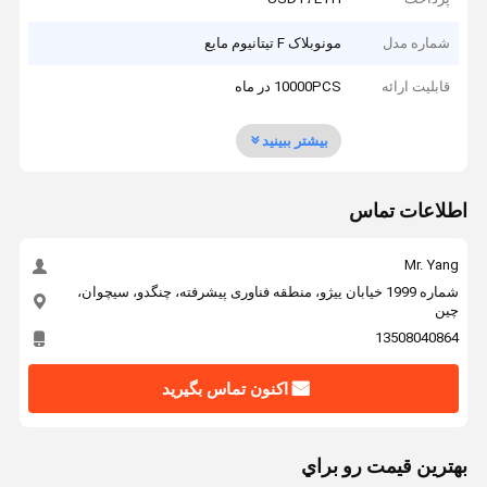
شماره مدل
مونوبلاک F تیتانیوم مایع
قابلیت ارائه
10000PCS در ماه
بیشتر ببینید
اطلاعات تماس
Mr. Yang
شماره 1999 خیابان ییژو، منطقه فناوری پیشرفته، چنگدو، سیچوان،
چین
13508040864
اکنون تماس بگیرید
بهترين قيمت رو براي