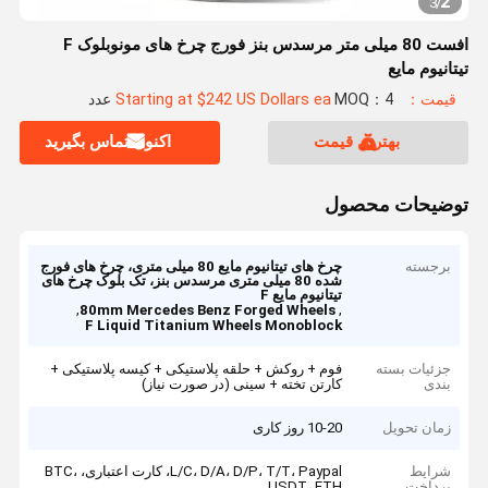
2
3
/
افست 80 میلی متر مرسدس بنز فورج چرخ های مونوبلوک F
تیتانیوم مایع
قیمت：Starting at $242 US Dollars ea
MOQ：4 عدد
بهترین قیمت
اکنون تماس بگیرید
توضیحات محصول
برجسته
چرخ های تیتانیوم مایع 80 میلی متری، چرخ های فورج
شده 80 میلی متری مرسدس بنز، تک بلوک چرخ های
تیتانیوم مایع F
,
,
80mm Mercedes Benz Forged Wheels
F Liquid Titanium Wheels Monoblock
جزئیات بسته
فوم + روکش + حلقه پلاستیکی + کیسه پلاستیکی +
بندی
کارتن تخته + سینی (در صورت نیاز)
زمان تحویل
10-20 روز کاری
شرایط
L/C، D/A، D/P، T/T، Paypal، کارت اعتباری، BTC،
پرداخت
USDT، ETH