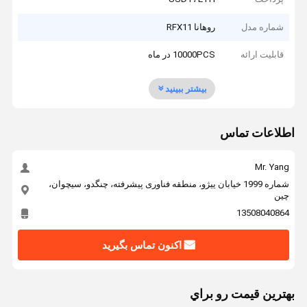
شماره مدل
روهانا RFX11
قابلیت ارائه
10000PCS در ماه
بیشتر ببینید
اطلاعات تماس
Mr. Yang
شماره 1999 خیابان ییژو، منطقه فناوری پیشرفته، چنگدو، سیچوان،
چین
13508040864
اکنون تماس بگیرید
بهترين قيمت رو براي