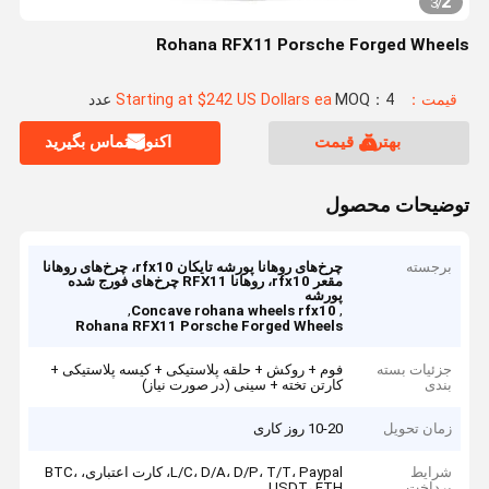
2
3
/
Rohana RFX11 Porsche Forged Wheels
قیمت：Starting at $242 US Dollars ea
MOQ：4 عدد
بهترین قیمت
اکنون تماس بگیرید
توضیحات محصول
برجسته
چرخ‌های روهانا پورشه تایکان rfx10، چرخ‌های روهانا
مقعر rfx10، روهانا RFX11 چرخ‌های فورج شده
پورشه
,
,
Concave rohana wheels rfx10
Rohana RFX11 Porsche Forged Wheels
جزئیات بسته
فوم + روکش + حلقه پلاستیکی + کیسه پلاستیکی +
بندی
کارتن تخته + سینی (در صورت نیاز)
زمان تحویل
10-20 روز کاری
شرایط
L/C، D/A، D/P، T/T، Paypal، کارت اعتباری، BTC،
پرداخت
USDT، ETH