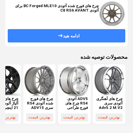
چرخ های فورج شده آئودی BC Forged MLE10 برای
آئودی C8 RS6 AVANT
ادامه هید
محصولات توصیه شده
چرخ های آهنگری
ADV5 آئودی
چرخ های فورج
چرخ های آه
آئودی سری
RS4 چرخ های
شده آئودی RS4
آلیاژ آلومینی
Adv5.2 M.V2
فورج طراحی
سری ADV15
21 اینچی
CS
مقعر
M.V2 Sl
061
آئودی Q7
بهترین قیمت
بهترین قیمت
بهترین قیمت
بهترین ق