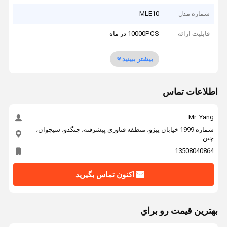
شماره مدل
MLE10
قابلیت ارائه
10000PCS در ماه
بیشتر ببینید
اطلاعات تماس
Mr. Yang
شماره 1999 خیابان ییژو، منطقه فناوری پیشرفته، چنگدو، سیچوان،
چین
13508040864
اکنون تماس بگیرید
بهترين قيمت رو براي