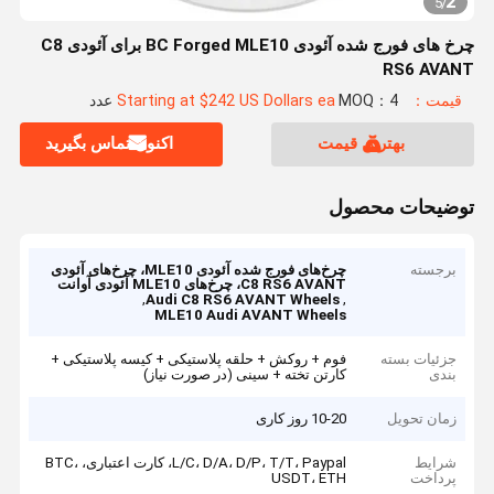
2
5
/
چرخ های فورج شده آئودی BC Forged MLE10 برای آئودی C8
RS6 AVANT
قیمت：Starting at $242 US Dollars ea
MOQ：4 عدد
بهترین قیمت
اکنون تماس بگیرید
توضیحات محصول
برجسته
چرخ‌های فورج شده آئودی MLE10، چرخ‌های آئودی
C8 RS6 AVANT، چرخ‌های MLE10 آئودی آوانت
,
,
Audi C8 RS6 AVANT Wheels
MLE10 Audi AVANT Wheels
جزئیات بسته
فوم + روکش + حلقه پلاستیکی + کیسه پلاستیکی +
بندی
کارتن تخته + سینی (در صورت نیاز)
زمان تحویل
10-20 روز کاری
شرایط
L/C، D/A، D/P، T/T، Paypal، کارت اعتباری، BTC،
پرداخت
USDT، ETH