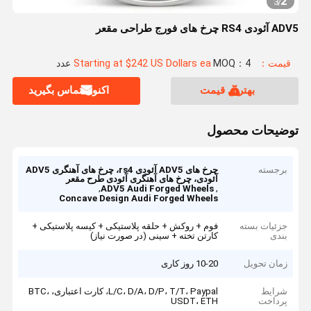
2
3
/
ADV5 آئودی RS4 چرخ های فورج طراحی مقعر
قیمت：Starting at $242 US Dollars ea
MOQ：4 عدد
بهترین قیمت
اکنون تماس بگیرید
توضیحات محصول
برجسته
چرخ های ADV5 آئودی rs4، چرخ های آهنگری ADV5
آئودی، چرخ های آهنگری آئودی طرح مقعر
,
,
ADV5 Audi Forged Wheels
Concave Design Audi Forged Wheels
جزئیات بسته
فوم + روکش + حلقه پلاستیکی + کیسه پلاستیکی +
بندی
کارتن تخته + سینی (در صورت نیاز)
زمان تحویل
10-20 روز کاری
شرایط
L/C، D/A، D/P، T/T، Paypal، کارت اعتباری، BTC،
پرداخت
USDT، ETH