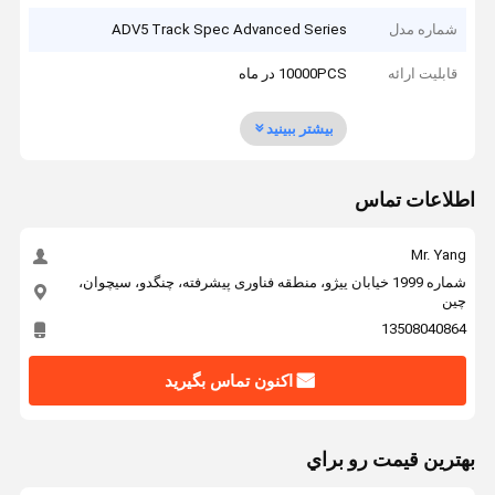
شماره مدل
ADV5 Track Spec Advanced Series
قابلیت ارائه
10000PCS در ماه
بیشتر ببینید
اطلاعات تماس
Mr. Yang
شماره 1999 خیابان ییژو، منطقه فناوری پیشرفته، چنگدو، سیچوان،
چین
13508040864
اکنون تماس بگیرید
بهترين قيمت رو براي