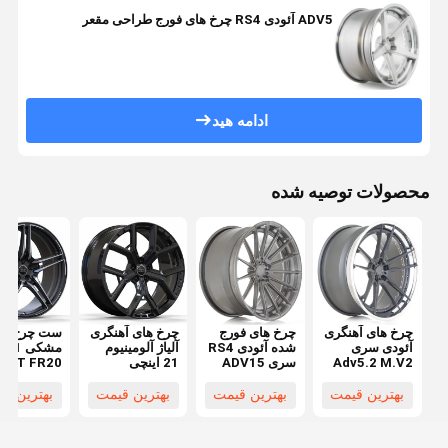
ADV5 آئودی RS4 چرخ های فورج طراحی مقعر
ادامه هید
محصولات توصیه شده
چرخ های آهنگری
چرخ های فورج
چرخ های آهنگری
ست چرخ آلی
آئودی سری
شده آئودی RS4
آلیاژ آلومینیوم
مشک
Adv5.2 M.V2
سری ADV15
21 اینچی
ABT FR20
CS
M.V2 Sl
6061-T6 برای
Mystic 
آئودی Q7
آئودی A6
بهترین قیمت
بهترین قیمت
بهترین قیمت
بهترین ق