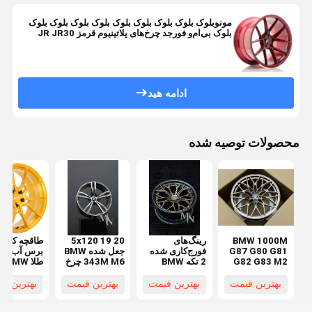
مونوبلوک بلوک بلوک بلوک بلوک بلوک بلوک بلوک بلوک
بلوک بی‌ام‌و فورجد چرخ‌های پلاتینیوم قرمز JR JR30
ادامه هید
محصولات توصیه شده
BMW 1000M
رینگ‌های
5x120 19 20
طاقچه کانان
G87 G80 G81
فورج‌کاری شده
جعل شده BMW
برس آب نبا
G82 G83 M2
2 تکه BMW
343M M6 چرخ
طلا 
M3 M4 چرخ
F87 F80 F82
های دوچرخه
چرخ
های کاملاً جعل
F83 F90 M2
برای فروش
بهترین قیمت
بهترین قیمت
بهترین قیمت
بهترین ق
شده
M3 M4 M5