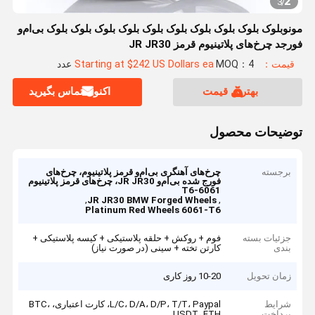
2
3
/
مونوبلوک بلوک بلوک بلوک بلوک بلوک بلوک بلوک بلوک بلوک بی‌ام‌و
فورجد چرخ‌های پلاتینیوم قرمز JR JR30
قیمت：Starting at $242 US Dollars ea
MOQ：4 عدد
بهترین قیمت
اکنون تماس بگیرید
توضیحات محصول
برجسته
چرخ‌های آهنگری بی‌ام‌و قرمز پلاتینیوم، چرخ‌های
فورج شده بی‌ام‌و JR JR30، چرخ‌های قرمز پلاتینیوم
6061-T6
,
,
JR JR30 BMW Forged Wheels
Platinum Red Wheels 6061-T6
جزئیات بسته
فوم + روکش + حلقه پلاستیکی + کیسه پلاستیکی +
بندی
کارتن تخته + سینی (در صورت نیاز)
زمان تحویل
10-20 روز کاری
شرایط
L/C، D/A، D/P، T/T، Paypal، کارت اعتباری، BTC،
پرداخت
USDT، ETH