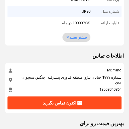
شماره مدل
JR30
قابلیت ارائه
10000PCS در ماه
بیشتر ببینید
اطلاعات تماس
Mr. Yang
شماره 1999 خیابان ییژو، منطقه فناوری پیشرفته، چنگدو، سیچوان،
چین
13508040864
اکنون تماس بگیرید
بهترين قيمت رو براي