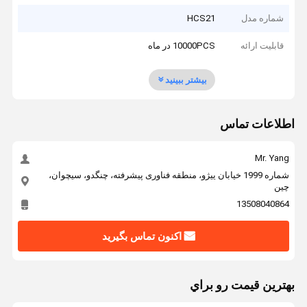
شماره مدل
HCS21
قابلیت ارائه
10000PCS در ماه
بیشتر ببینید
اطلاعات تماس
Mr. Yang
شماره 1999 خیابان ییژو، منطقه فناوری پیشرفته، چنگدو، سیچوان،
چین
13508040864
اکنون تماس بگیرید
بهترين قيمت رو براي