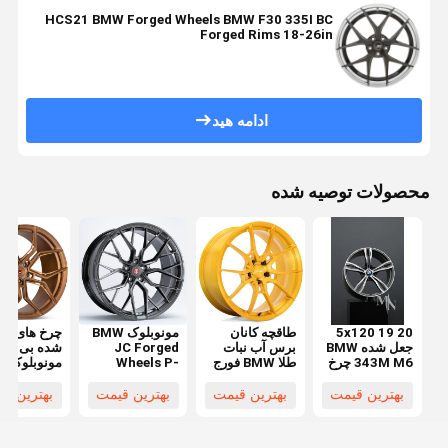
HCS21 BMW Forged Wheels BMW F30 335I BC
Forged Rims 18-26in
ادامه هید
محصولات توصیه شده
5x120 19 20
طاقچه کانان
مونوبلوک BMW
چرخ های فو
جعل شده BMW
برس آب نبات
JC Forged
شده بی ام و
343M M6 چرخ
طلا BMW فورج
Wheels P-
مونوبلوک م
های دوچرخه
چرخ
FS401
EVO-3R
برای فروش
بهترین قیمت
بهترین قیمت
بهترین قیمت
بهترین ق