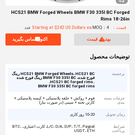
2
4
/
HCS21 BMW Forged Wheels BMW F30 335I BC Forged
Rims 18-26in
قیمت：Starting at $242 US Dollars ea
MOQ：4 عدد
بهترین قیمت
اکنون تماس بگیرید
توضیحات محصول
برجسته
HCS21 BMW Forged Wheels، HCS21 BC رینگ
فورج شده، BMW F30 335I BC رینگ فورج شده
,
,
HCS21 BC forged rims
BMW F30 335I BC forged rims
جزئیات بسته
فوم + روکش + حلقه پلاستیکی + کیسه پلاستیکی +
بندی
کارتن تخته + سینی (در صورت نیاز)
زمان تحویل
10-20 روز کاری
شرایط
L/C، D/A، D/P، T/T، Paypal، کارت اعتباری، BTC،
پرداخت
USDT، ETH