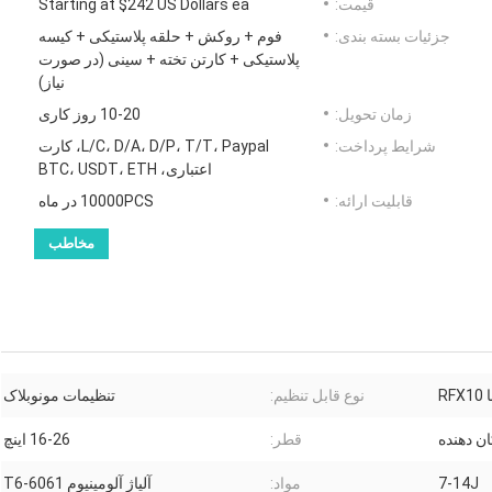
قیمت:
Starting at $242 US Dollars ea
جزئیات بسته بندی:
فوم + روکش + حلقه پلاستیکی + کیسه
پلاستیکی + کارتن تخته + سینی (در صورت
نیاز)
زمان تحویل:
10-20 روز کاری
شرایط پرداخت:
L/C، D/A، D/P، T/T، Paypal، کارت
اعتباری، BTC، USDT، ETH
قابلیت ارائه:
10000PCS در ماه
مخاطب
R
نوع قابل تنظیم:
تنظیمات مونوبلاک
ان دهنده
قطر:
16-26 اینچ
7-14J
مواد:
آلیاژ آلومینیوم 6061-T6