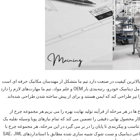
بالاترین کیفیت در صنعت دارد.تیم ما متشکل از مهندسان مکانیک حرفه ای است
که هیچ میانبری در فرآیند توسعه محصول نمی گذارند.با درک کامل دینامیک خودرو، رتبه‌بندی بار OEM و علم مواد، تیم ما مهارت‌های لازم را دارد
 را نیز طراحی کند که ایمن هستند و برای از پیش ساخته شدن طراحی شده‌اند.
ا در هر مرحله از فرآیند تولید نهایت بهره را می بریم.هر مجموعه چرخ از
 محصول نهایی دقیقی را تضمین می کند که تمام نیازهای پویا وسیله نقلیه یک
اسب و پیکربندی تا پایان را در بر می گیرد.در این مرحله، هر مجموعه چرخ با
در نظر گرفتن وزن محدود، خستگی پویا در پیچ ها، خستگی شعاعی دینامیک و تست شوک شبیه سازی شده مطابق با استانداردهای SAE، JWL