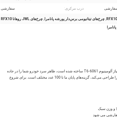
فارشی
درب مرکزی:
سفارشی
,
چرخ‌های تیتانیومی برس‌دار پورشه پانامرا
,
چرخ‌های JWL روهانا RFX10
چرخ‌های فورج تیتانیوم پورشه روهانا RFX10، این محصول از آلیاژ آلومینیوم 6061-T6 ساخته شده است، ظاهر سرد خودرو شما را در جاده
جذاب‌تر می‌کند، تیم طراحی عالی کیفیت و عملکرد بی‌نظیری را طراحی می‌کند، گزینه‌های پایان ما تا 100 عدد مختلف است. برای شروع
سفارشی می شود