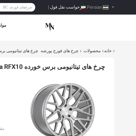
درخواست نقل قول
|
Persian
موار
خانه
محصولات
چرخ های فورج پورشه
چرخ های تیتانیومی برس خورده 0
چرخ های تیتانیومی برس خورده Rohana RFX10
مقد