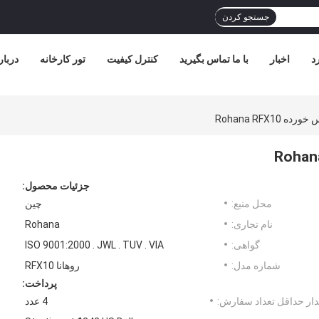
جستجو کردن
د
اخبار
با ما تماس بگیرید
کنترل کیفیت
تور کارخانه
دربار
Rohana RFX1
جزئیات محصول:
محل منبع:
چین
نام تجاری:
Rohana
گواهی:
ISO 9001:2000 . JWL . TUV . VIA
شماره مدل:
روهانا RFX10
پرداخت:
ار حداقل تعداد سفارش:
4 عدد