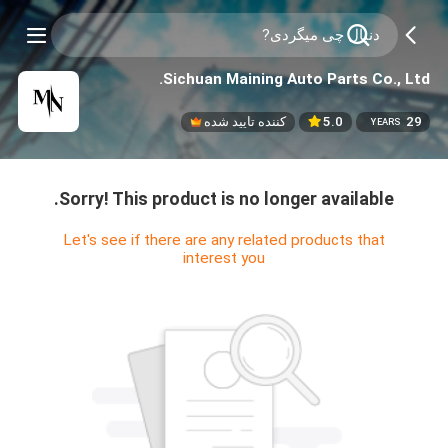
Sichuan Maining Auto Parts Co., Ltd.
29
5.0
کننده تایید شده
YEARS
Sorry! This product is no longer available.
Let's see if there are any related products that
interest you