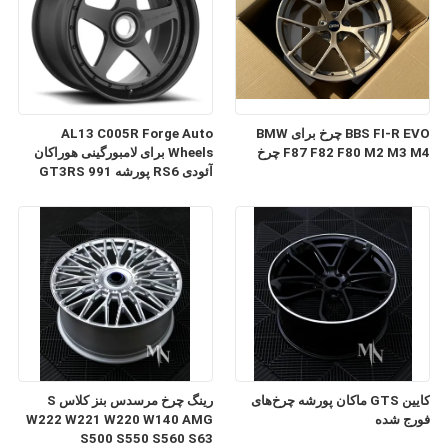
BBS FI-R EVO چرخ برای BMW
AL13 C005R Forge Auto
F87 F82 F80 M2 M3 M4 چرخ
Wheels برای لامبورگینی هوراکان
آئودی RS6 پورشه 991 GT3RS
کایین GTS ماکان پورشه چرخ‌های
رینگ چرخ مرسدس بنز کلاس S
فورج شده
W222 W221 W220 W140 AMG
S500 S550 S560 S63