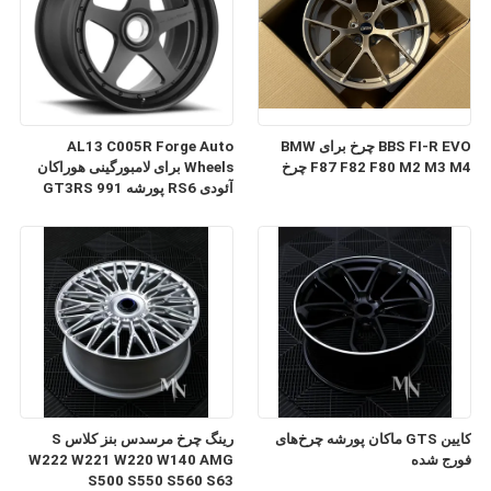
BBS FI-R EVO چرخ برای BMW
AL13 C005R Forge Auto
F87 F82 F80 M2 M3 M4 چرخ
Wheels برای لامبورگینی هوراکان
آئودی RS6 پورشه 991 GT3RS
کایین GTS ماکان پورشه چرخ‌های
رینگ چرخ مرسدس بنز کلاس S
فورج شده
W222 W221 W220 W140 AMG
S500 S550 S560 S63