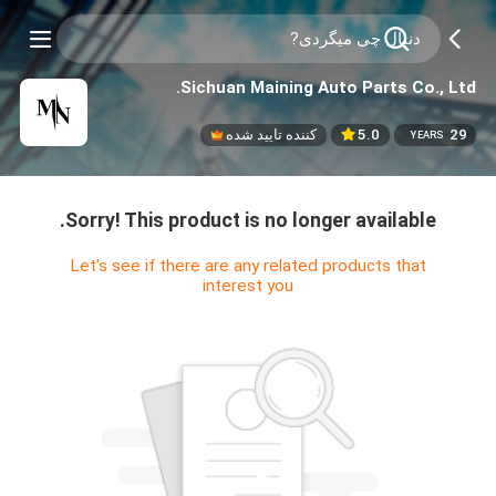
Sichuan Maining Auto Parts Co., Ltd.
29
5.0
کننده تایید شده
YEARS
Sorry! This product is no longer available.
Let's see if there are any related products that
interest you